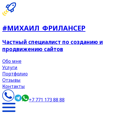
#МИХАИЛ_ФРИЛАНСЕР
Ч
а
с
т
н
ы
й
с
п
е
ц
и
а
л
и
с
т
п
о
с
о
з
д
а
н
и
ю
и
п
р
о
д
в
и
ж
е
н
и
ю
с
а
й
т
о
в
Обо мне
Услуги
Портфолио
Отзывы
Контакты
+7 771 173 88 88
🚧 Страница в разработке